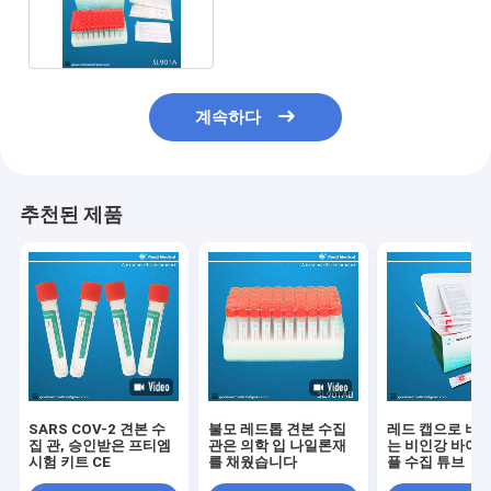
찬성했습니다
계속하다
추천된 제품
SARS COV-2 견본 수
불모 레드톱 견본 수집
레드 캡으로 버릴
집 관, 승인받은 프티엠
관은 의학 입 나일론재
는 비인강 바이러
시험 키트 CE
를 채웠습니다
플 수집 튜브