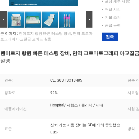
포장 세부 사항:
배달 시간:
지불 조건:
공급 능력:
큰 이미지 :
렌이르지 항원 빠른 테스팅 장비, 면역 크로마
접촉
토그래피 아교질금 코비드 실험
렌이르지 항원 빠른 테스팅 장비, 면역 크로마토그래피 아교질금
설명
인증:
CE, SGS, ISO13485
단순 작
정확도:
99%
시료형
Hospital/ 시험소 / 클리닉 / 세대
애플리케이션:
시험 감
신뢰 가능 시험 장비는 CE에 의해 증명했습
표준:
방식:
니다