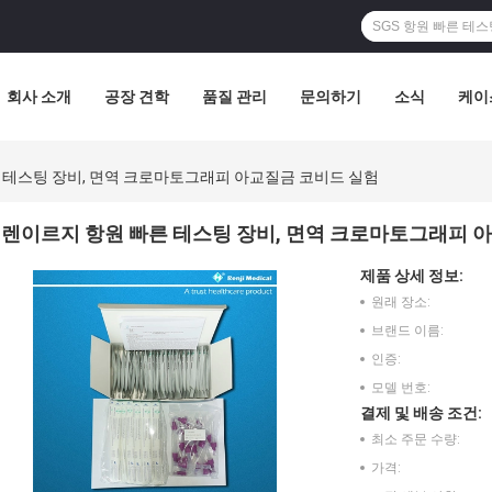
회사 소개
공장 견학
품질 관리
문의하기
소식
케이
 테스팅 장비, 면역 크로마토그래피 아교질금 코비드 실험
렌이르지 항원 빠른 테스팅 장비, 면역 크로마토그래피 
제품 상세 정보:
원래 장소:
브랜드 이름:
인증:
모델 번호:
결제 및 배송 조건:
최소 주문 수량:
가격: