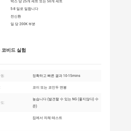
박스 당 25개 세트 또는 50개 세트
5-8 일로 일합니다
전신환
일 당 200K 부분
 코비드 실험
동:
정확하고 빠른 결과 10-15mins
:
코이 또는 코인두 면봉
높습니다 (발견할 수 있는 NG (좋지않다) 수
도:
준)
집에서 자체 테스트