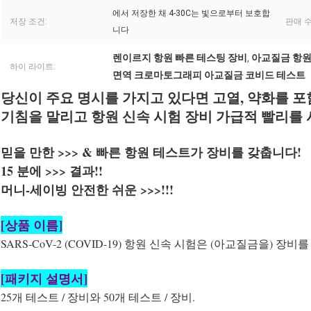
에서 저장한 채 4-30C는 빛으로부터 보호합
저장 조건:
판매 수
니다
렌이르지 항원 빠른 테스팅 장비
아교질금 항원
,
하이 라이트:
면역 크로마토그래피 아교질금 코비드 테스트
당신이 주요 명시를 가지고 있다면 고열, 약화를 
기침을 말리고 항원 신속 시험 장비 가급적 빨리를
믿을 만한 >>> & 빠른 항원 테스트가 장비를 갖춥니다!
15 분에 >>> 결과!!
머니-세이빙 안전한 쉬운 >>>!!!
[상품 이름]
SARS-CoV-2 (COVID-19) 항원 신속 시험은 (아교질금을) 장비
[패키지 설명서]
25개 테스트 / 장비와 50개 테스트 / 장비.