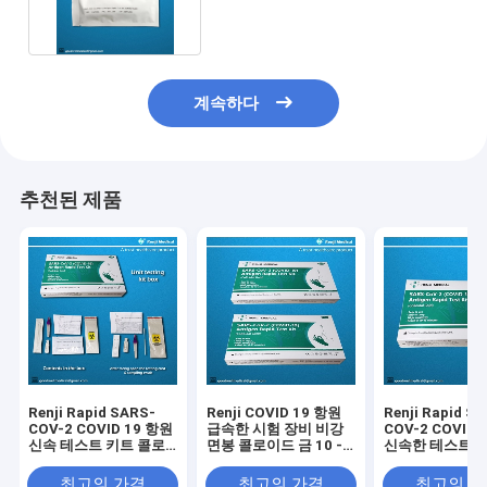
계속하다
추천된 제품
Renji Rapid SARS-
Renji COVID 19 항원
Renji Rapid S
COV-2 COVID 19 항원
급속한 시험 장비 비강
COV-2 COVID 
신속 테스트 키트 콜로
면봉 콜로이드 금 10 -
신속한 테스트 키
이드 금
15Min
로이드 금 코 면
최고의 가격
최고의 가격
최고의 