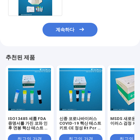
계속하다
추천된 제품
ISO13485 세륨 FDA
신종 코로나바이러스
MSDS 새로운 
증명서를 가진 코와 인
COVID-19 핵산 테스트
이러스 검정 키
후 면봉 핵산 테스트 장
키트 CE 정성 Rt Pcr 테
비
스트
최고의 가격
최고의 가격
최고의 